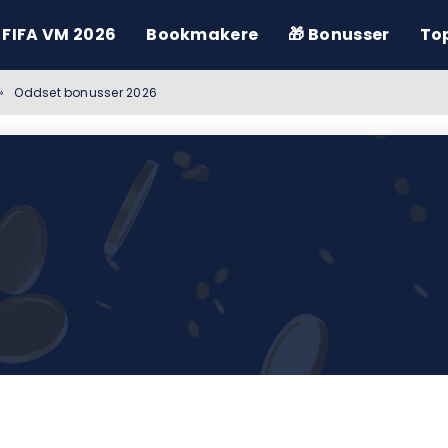
FIFA VM 2026
Bookmakere
🎁 Bonusser
To
»
Oddset bonusser 2026
6