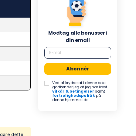
Modtag alle bonusser i
din email
Ved at krydse af i denne boks
godkender jeg at jeg har læst
vilkår & betingelser
samt
fortrolighedspolitik
på
denne hjemmeside
t gøre dette