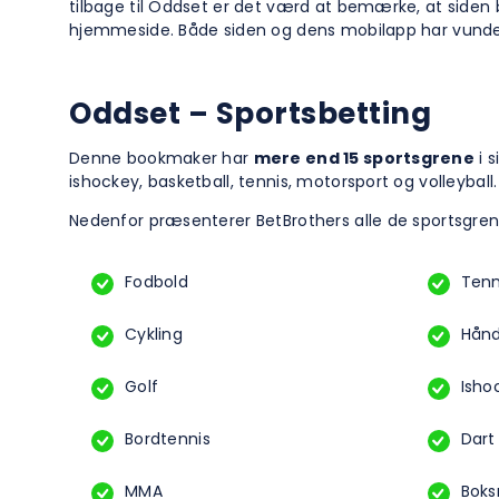
tilbage til Oddset er det værd at bemærke, at siden b
hjemmeside. Både siden og dens mobilapp har vundet
Oddset – Sportsbetting
Denne bookmaker har
mere end 15 sportsgrene
i 
ishockey, basketball, tennis, motorsport og volleyball.
Nedenfor præsenterer BetBrothers alle de sportsgren
Fodbold
Tenn
Cykling
Hånd
Golf
Isho
Bordtennis
Dart
MMA
Boks