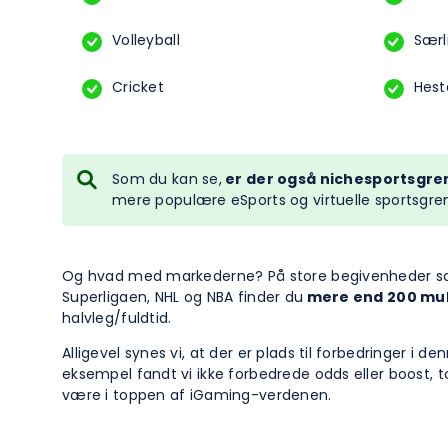
Volleyball
Sær
Cricket
Hes
Som du kan se,
er der også nichesportsgren
mere populære eSports og virtuelle sportsgre
Og hvad med markederne? På store begivenheder som
Superligaen, NHL og NBA finder du
mere end 200 mu
halvleg/fuldtid.
Alligevel synes vi, at der er plads til forbedringer 
eksempel fandt vi ikke forbedrede odds eller boost, 
være i toppen af iGaming-verdenen.