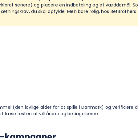
 forklaret senere) og placere en indbetaling og et væddemål. S
tningskrav, du skal opfylde. Men bare rolig, hos BetBrothers h
el (den lovlige alder for at spille i Danmark) og verificere d
 at læse resten af vilkårene og betingelserne.
g -kampagner