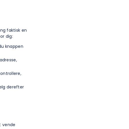
ng faktisk en
or dig:
r du knappen
adresse,
ontrollere,
ælg derefter
at vende