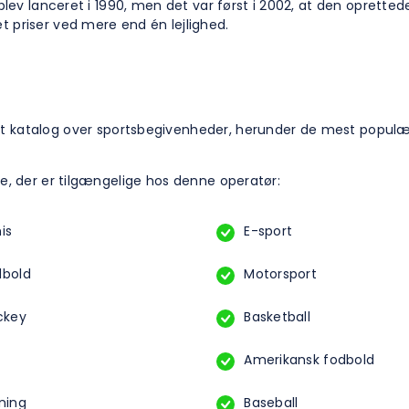
lev lanceret i 1990, men det var først i 2002, at den opretted
 priser ved mere end én lejlighed.
sit katalog over sportsbegivenheder, herunder de mest populæ
e, der er tilgængelige hos denne operatør:
is
E-sport
bold
Motorsport
ckey
Basketball
Amerikansk fodbold
ning
Baseball