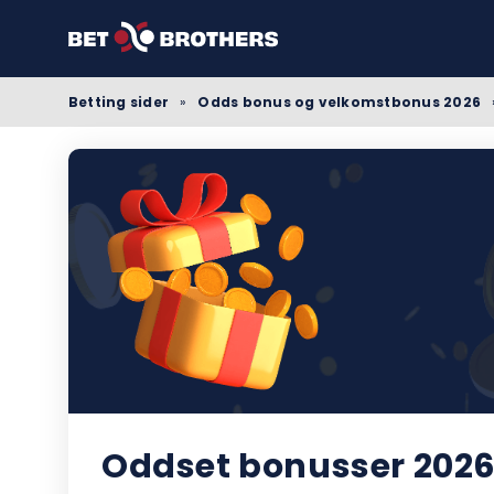
Betting sider
»
Odds bonus og velkomstbonus 2026
Oddset bonusser 202