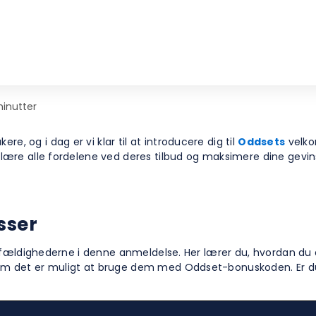
minutter
 og i dag er vi klar til at introducere dig til
Oddsets
velko
 lære alle fordelene ved deres tilbud og maksimere dine gevi
sser
tilfældighederne i denne anmeldelse. Her lærer du, hvordan du 
om det er muligt at bruge dem med Oddset-bonuskoden. Er du 