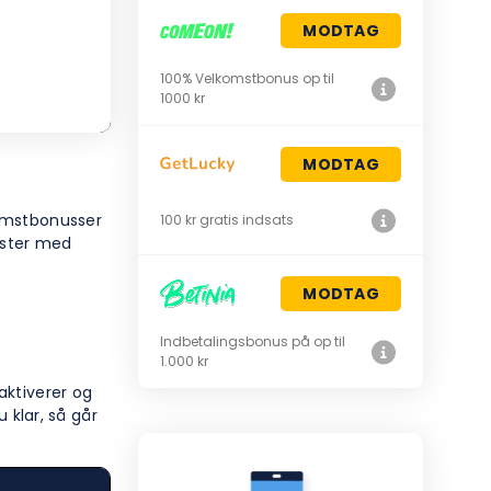
MODTAG
100% Velkomstbonus op til
1000 kr
MODTAG
mstbonusser
100 kr gratis indsats
nster med
MODTAG
Indbetalingsbonus på op til
1.000 kr
aktiverer og
klar, så går