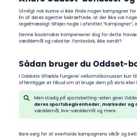
Utroligt nok kunne vi ikke finde nogen kampagner for
En af deres agenter bekræftede, at der ikke var nogen
regelmæssigt tilføjer nogle i afsnittet “Kampagner”, is
Denne bookmaker kompenserer dog for dette fravær me
væddemål og rabatter. Fantastisk, ikke sandt?
Sådan bruger du Oddset-b
I Oddsets tilfælde fungerer velkomstbonussen kun ti
offentliggør et tilbud om at bruge dem på slots eller
Men stadig på sportsbetting-siden giver Oddse
deres sportsbegivenheder, markeder og 
væddemål, live-væddemål og mere.
Bare sørg for at overholde kampagnens vilkår og beti