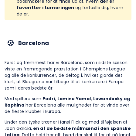
bookmakere for at finde ud af, hvem
der er
favoritter i turneringen
og fortælle dig, hvem
de er.
Barcelona
Først og fremmest har vi Barcelona, som i sidste sæson
viste en fremragende præstation i Champions League
og alle de konkurrencer, de deltog i, hvilket gjorde det
klart, at Blaugrana var tilbage til at konkurrere i Europa
som i deres bedste år.
Med spillere som
Pedri, Lamine Yamal, Lewandosky og
Raphina
har Barcelona alle muligheder for at vinde over
de fleste klubber i Europa.
Under den tyske træner Hansi Flick og med tilføjelsen af
Joan Garcia,
en af de bedste målmænd i den spanske
LaLiga
. Dette hold har alt, hvad der skal til for at nå langt