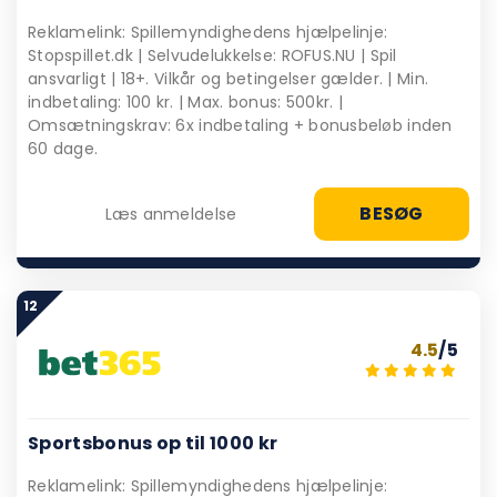
Reklamelink: Spillemyndighedens hjælpelinje:
Stopspillet.dk | Selvudelukkelse: ROFUS.NU | Spil
ansvarligt | 18+. Vilkår og betingelser gælder. | Min.
indbetaling: 100 kr. | Max. bonus: 500kr. |
Omsætningskrav: 6x indbetaling + bonusbeløb inden
60 dage.
BESØG
Læs anmeldelse
12
4.5
/5
Sportsbonus op til 1000 kr
Reklamelink: Spillemyndighedens hjælpelinje: