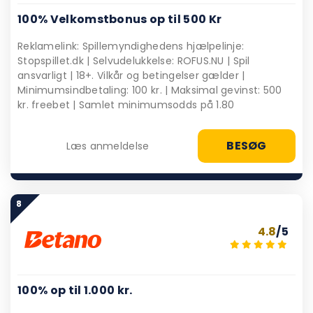
100% Velkomstbonus op til 500 Kr
Reklamelink: Spillemyndighedens hjælpelinje:
Stopspillet.dk | Selvudelukkelse: ROFUS.NU | Spil
ansvarligt | 18+. Vilkår og betingelser gælder |
Minimumsindbetaling: 100 kr. | Maksimal gevinst: 500
kr. freebet | Samlet minimumsodds på 1.80
BESØG
Læs anmeldelse
8
4.8
/5
100% op til 1.000 kr.