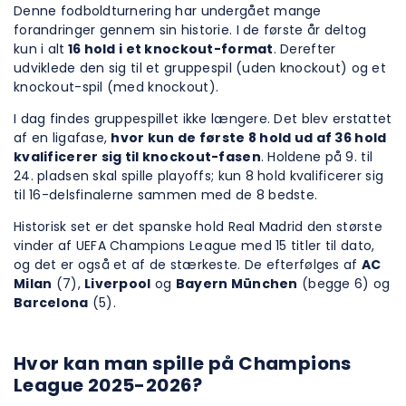
Denne fodboldturnering har undergået mange
forandringer gennem sin historie. I de første år deltog
kun i alt
16 hold i et knockout-format
. Derefter
udviklede den sig til et gruppespil (uden knockout) og et
knockout-spil (med knockout).
I dag findes gruppespillet ikke længere. Det blev erstattet
af en ligafase,
hvor kun de første 8 hold ud af 36 hold
kvalificerer sig til knockout-fasen
. Holdene på 9. til
24. pladsen skal spille playoffs; kun 8 hold kvalificerer sig
til 16-delsfinalerne sammen med de 8 bedste.
Historisk set er det spanske hold Real Madrid den største
vinder af UEFA Champions League med 15 titler til dato,
og det er også et af de stærkeste. De efterfølges af
AC
Milan
(7),
Liverpool
og
Bayern München
(begge 6) og
Barcelona
(5).
Hvor kan man spille på Champions
League 2025-2026?