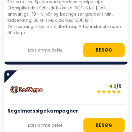
Reklamelink: Spillemyndighedens hjælpelinje:
Stopspillet.dk | Selvudelukkelse: ROFUS.NU | Spil
ansvarligt | 18+. Vilkår og betingelser gælder | Min.
indbetaling: 50 kr. | Max. bonus: 1000 kr. |
Omsætningskrav: 5 x indbetaling + bonusbeløb inden
60 dage
BESØG
Læs anmeldelse
9
4.5
/5
Regelmæssige kampagner
BESØG
Læs anmeldelse