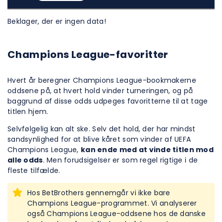
Beklager, der er ingen data!
Champions League-favoritter
Hvert år beregner Champions League-bookmakerne
oddsene på, at hvert hold vinder turneringen, og på
baggrund af disse odds udpeges favoritterne til at tage
titlen hjem.
Selvfølgelig kan alt ske. Selv det hold, der har mindst
sandsynlighed for at blive kåret som vinder af UEFA
Champions League,
kan ende med at vinde titlen mod
alle odds
. Men forudsigelser er som regel rigtige i de
fleste tilfælde.
Hos BetBrothers gennemgår vi ikke bare
Champions League-programmet. Vi analyserer
også Champions League-oddsene hos de danske