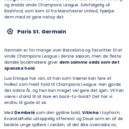
og endda vinde Champions League. Selvfølgelig vil
Rashford, som kom til fra Manchester United, hjælpe
dem med at gøre netop det.
Paris St. Germain
Germain er for mange over Barcelona og favoritter til at
vinde Champions League i denne sæson, men de fleste
danske bookmakere giver
dem samme odds som det
spanske hold
.
Luis Enrique har vist, at han som træner kan føre et
hvilket som helst hold til Champions League. Han gjorde
det sidste år, og han kan meget vel gøre det igen. Vil han
være i stand til at lave en back-to-back? Det har vi
endnu til gode at se.
Med
Dembelé
som den gyldne bold,
Vitinha
i topform,
Kvaratskhelia ustoppelig offensivt og Doué som en af de
bedste unge spillere i verden, vil det ikke overraske os,