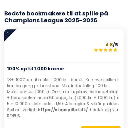
Bedste bookmakere til at spille på
Champions League 2025-2026
1
4.8
/5
100% op til 1.000 kroner
18+. 100% op til maks. 1.000 kr. i bonus. Kun nye spillere,
kun én gang pr. husstand. Min. indbetaling: 100 kr.
Maks. bonus: 1.000 kr. Omsætningskrav: 5x indbetaling
+ bonusbeløb inden 60 dage, fx. (1.000 kr. + 1.000 kr.) x
5 = 10.000 kr. Min. odds: 1,50. Alle regler & vilkår gælder.
Spil ansvarligt.
https://stopspillet.dk/
. Udeluk dig via
ROFUS.