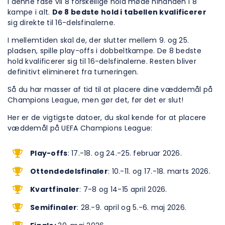
I denne fase vil 8 forskellige hold møde hinanden i 8
kampe i alt.
De 8 bedste hold i tabellen kvalificerer
sig direkte til 16-delsfinalerne.
I mellemtiden skal de, der slutter mellem 9. og 25.
pladsen, spille play-offs i dobbeltkampe. De 8 bedste
hold kvalificerer sig til 16-delsfinalerne. Resten bliver
definitivt elimineret fra turneringen.
Så du har masser af tid til at placere dine væddemål på
Champions League, men gør det, før det er slut!
Her er de vigtigste datoer, du skal kende for at placere
væddemål på UEFA Champions League:
Play-offs
: 17.-18. og 24.-25. februar 2026.
Ottendedelsfinaler
: 10.-11. og 17.-18. marts 2026.
Kvartfinaler
: 7-8 og 14-15 april 2026.
Semifinaler
: 28.-9. april og 5.-6. maj 2026.