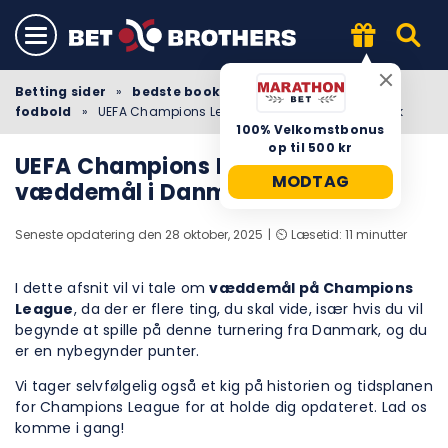
Betting sider
»
bedste bookmakere
»
Betting på
fodbold
»
UEFA Champions League-væddemål i Danmark
100% Velkomstbonus
op til 500 kr
UEFA Champions League-
MODTAG
væddemål i Danmark
Seneste opdatering den 28 oktober, 2025
⏲️ Læsetid: 11 minutter
I dette afsnit vil vi tale om
væddemål på Champions
League
, da der er flere ting, du skal vide, især hvis du vil
begynde at spille på denne turnering fra Danmark, og du
er en nybegynder punter.
Vi tager selvfølgelig også et kig på historien og tidsplanen
for Champions League for at holde dig opdateret. Lad os
komme i gang!