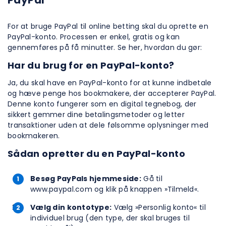
For at bruge PayPal til online betting skal du oprette en
PayPal-konto. Processen er enkel, gratis og kan
gennemføres på få minutter. Se her, hvordan du gør:
Har du brug for en PayPal-konto?
Ja, du skal have en PayPal-konto for at kunne indbetale
og hæve penge hos bookmakere, der accepterer PayPal.
Denne konto fungerer som en digital tegnebog, der
sikkert gemmer dine betalingsmetoder og letter
transaktioner uden at dele følsomme oplysninger med
bookmakeren.
Sådan opretter du en PayPal-konto
Besøg PayPals hjemmeside:
Gå til
www.paypal.com og klik på knappen »Tilmeld«.
Vælg din kontotype:
Vælg »Personlig konto« til
individuel brug (den type, der skal bruges til