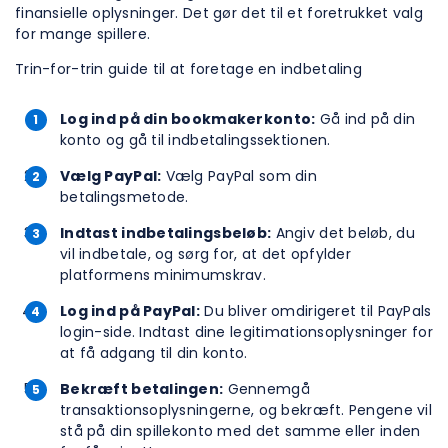
finansielle oplysninger. Det gør det til et foretrukket valg
for mange spillere.
Trin-for-trin guide til at foretage en indbetaling
Log ind på din bookmakerkonto:
Gå ind på din
konto og gå til indbetalingssektionen.
Vælg PayPal:
Vælg PayPal som din
betalingsmetode.
Indtast indbetalingsbeløb:
Angiv det beløb, du
vil indbetale, og sørg for, at det opfylder
platformens minimumskrav.
Log ind på PayPal:
Du bliver omdirigeret til PayPals
login-side. Indtast dine legitimationsoplysninger for
at få adgang til din konto.
Bekræft betalingen:
Gennemgå
transaktionsoplysningerne, og bekræft. Pengene vil
stå på din spillekonto med det samme eller inden