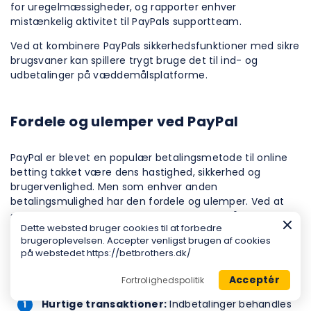
for uregelmæssigheder, og rapporter enhver
mistænkelig aktivitet til PayPals supportteam.
Ved at kombinere PayPals sikkerhedsfunktioner med sikre
brugsvaner kan spillere trygt bruge det til ind- og
udbetalinger på væddemålsplatforme.
Fordele og ulemper ved PayPal
PayPal er blevet en populær betalingsmetode til online
betting takket være dens hastighed, sikkerhed og
brugervenlighed. Men som enhver anden
betalingsmulighed har den fordele og ulemper. Ved at
sammenligne PayPal med andre metoder, såsom
Dette websted bruger cookies til at forbedre
bankoverførsler og e-wallets som Skrill, kan spillerne
brugeroplevelsen. Accepter venligst brugen af cookies
beslutte, om det er det rigtige valg til deres behov.
på webstedet https://betbrothers.dk/
Fordele ved at bruge PayPal
Acceptér
Fortrolighedspolitik
Hurtige transaktioner:
Indbetalinger behandles