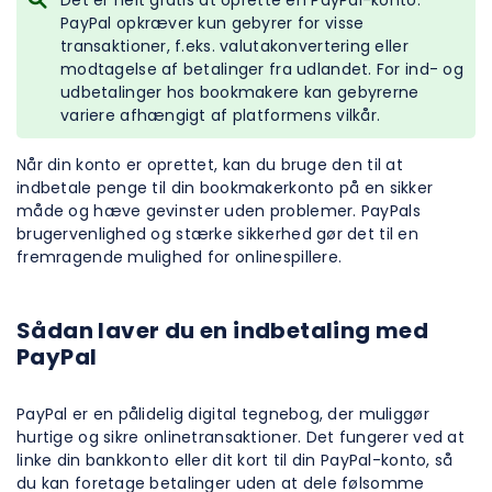
PayPal opkræver kun gebyrer for visse
transaktioner, f.eks. valutakonvertering eller
modtagelse af betalinger fra udlandet. For ind- og
udbetalinger hos bookmakere kan gebyrerne
variere afhængigt af platformens vilkår.
Når din konto er oprettet, kan du bruge den til at
indbetale penge til din bookmakerkonto på en sikker
måde og hæve gevinster uden problemer. PayPals
brugervenlighed og stærke sikkerhed gør det til en
fremragende mulighed for onlinespillere.
Sådan laver du en indbetaling med
PayPal
PayPal er en pålidelig digital tegnebog, der muliggør
hurtige og sikre onlinetransaktioner. Det fungerer ved at
linke din bankkonto eller dit kort til din PayPal-konto, så
du kan foretage betalinger uden at dele følsomme