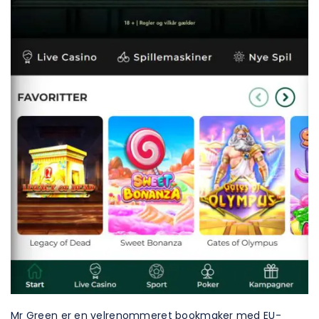
Mr Green er en velrenommeret bookmaker med EU-