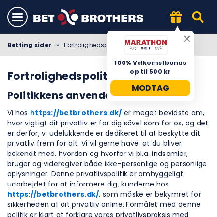
Betting sider
»
Fortrolighedspolitik
100% Velkomstbonus
op til 500 kr
Fortrolighedspolitik
MODTAG
Politikkens anvendelsesområde
Vi hos
https://betbrothers.dk/
er meget bevidste om,
hvor vigtigt dit privatliv er for dig såvel som for os, og det
er derfor, vi udelukkende er dedikeret til at beskytte dit
privatliv frem for alt. Vi vil gerne have, at du bliver
bekendt med, hvordan og hvorfor vi bl.a. indsamler,
bruger og videregiver både ikke-personlige og personlige
oplysninger. Denne privatlivspolitik er omhyggeligt
udarbejdet for at informere dig, kunderne hos
https://betbrothers.dk/
, som måske er bekymret for
sikkerheden af dit privatliv online. Formålet med denne
politik er klart at forklare vores privatlivspraksis med