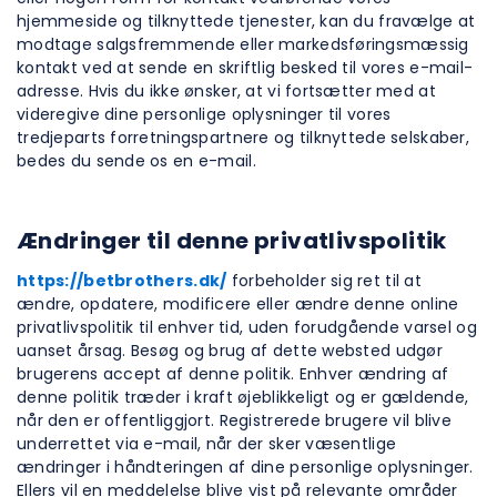
hjemmeside og tilknyttede tjenester, kan du fravælge at
modtage salgsfremmende eller markedsføringsmæssig
kontakt ved at sende en skriftlig besked til vores e-mail-
adresse. Hvis du ikke ønsker, at vi fortsætter med at
videregive dine personlige oplysninger til vores
tredjeparts forretningspartnere og tilknyttede selskaber,
bedes du sende os en e-mail.
Ændringer til denne privatlivspolitik
https://betbrothers.dk/
forbeholder sig ret til at
ændre, opdatere, modificere eller ændre denne online
privatlivspolitik til enhver tid, uden forudgående varsel og
uanset årsag. Besøg og brug af dette websted udgør
brugerens accept af denne politik. Enhver ændring af
denne politik træder i kraft øjeblikkeligt og er gældende,
når den er offentliggjort. Registrerede brugere vil blive
underrettet via e-mail, når der sker væsentlige
ændringer i håndteringen af dine personlige oplysninger.
Ellers vil en meddelelse blive vist på relevante områder