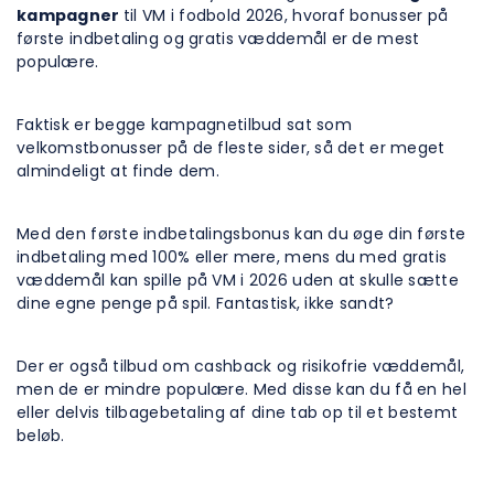
kampagner
til VM i fodbold 2026, hvoraf bonusser på
første indbetaling og gratis væddemål er de mest
populære.
Faktisk er begge kampagnetilbud sat som
velkomstbonusser på de fleste sider, så det er meget
almindeligt at finde dem.
Med den første indbetalingsbonus kan du øge din første
indbetaling med 100% eller mere, mens du med gratis
væddemål kan spille på VM i 2026 uden at skulle sætte
dine egne penge på spil. Fantastisk, ikke sandt?
Der er også tilbud om cashback og risikofrie væddemål,
men de er mindre populære. Med disse kan du få en hel
eller delvis tilbagebetaling af dine tab op til et bestemt
beløb.