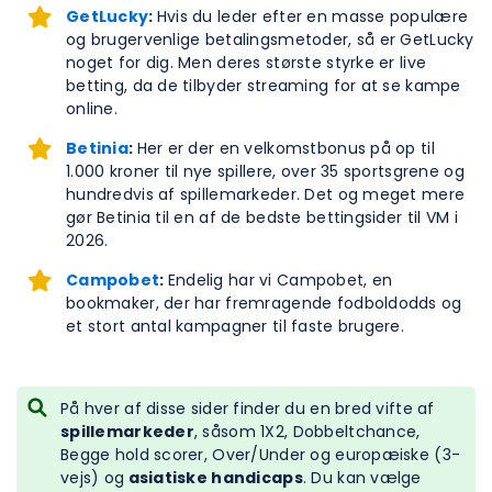
GetLucky
:
Hvis du leder efter en masse populære
og brugervenlige betalingsmetoder, så er GetLucky
noget for dig. Men deres største styrke er live
betting, da de tilbyder streaming for at se kampe
online.
Betinia
:
Her er der en velkomstbonus på op til
1.000 kroner til nye spillere, over 35 sportsgrene og
hundredvis af spillemarkeder. Det og meget mere
gør Betinia til en af de bedste bettingsider til VM i
2026.
Campobet
:
Endelig har vi Campobet, en
bookmaker, der har fremragende fodboldodds og
et stort antal kampagner til faste brugere.
På hver af disse sider finder du en bred vifte af
spillemarkeder
, såsom 1X2, Dobbeltchance,
Begge hold scorer, Over/Under og europæiske (3-
vejs) og
asiatiske handicaps
. Du kan vælge