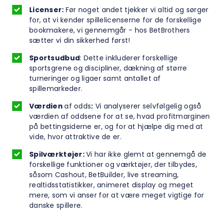
Licenser:
Før noget andet tjekker vi altid og sørger
for, at vi kender spillelicenserne for de forskellige
bookmakere, vi gennemgår - hos BetBrothers
sætter vi din sikkerhed først!
Sportsudbud
: Dette inkluderer forskellige
sportsgrene og discipliner, dækning af større
turneringer og ligaer samt antallet af
spillemarkeder.
Værdien
af odds
:
Vi analyserer selvfølgelig også
værdien af oddsene for at se, hvad profitmarginen
på bettingsiderne er, og for at hjælpe dig med at
vide, hvor attraktive de er.
Spilværktøjer:
Vi har ikke glemt at gennemgå de
forskellige funktioner og værktøjer, der tilbydes,
såsom Cashout, BetBuilder, live streaming,
realtidsstatistikker, animeret display og meget
mere, som vi anser for at være meget vigtige for
danske spillere.