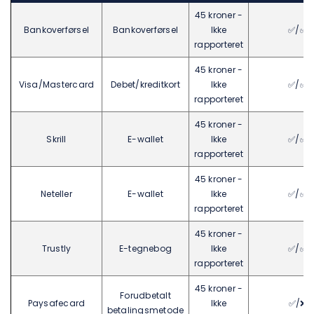
45 kroner -
Bankoverførsel
Bankoverførsel
Ikke
✅/✅
rapporteret
45 kroner -
Visa/Mastercard
Debet/kreditkort
Ikke
✅/✅
rapporteret
45 kroner -
Skrill
E-wallet
Ikke
✅/✅
rapporteret
45 kroner -
Neteller
E-wallet
Ikke
✅/✅
rapporteret
45 kroner -
Trustly
E-tegnebog
Ikke
✅/✅
rapporteret
45 kroner -
Forudbetalt
Paysafecard
Ikke
✅/❌
betalingsmetode