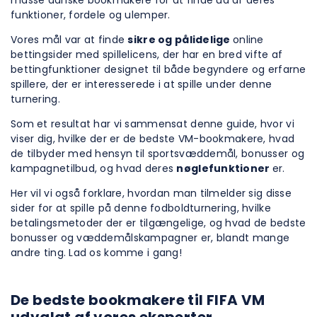
masse danske bookmakere for at finde ud af deres
funktioner, fordele og ulemper.
Vores mål var at finde
sikre og pålidelige
online
bettingsider med spillelicens, der har en bred vifte af
bettingfunktioner designet til både begyndere og erfarne
spillere, der er interesserede i at spille under denne
turnering.
Som et resultat har vi sammensat denne guide, hvor vi
viser dig, hvilke der er de bedste VM-bookmakere, hvad
de tilbyder med hensyn til sportsvæddemål, bonusser og
kampagnetilbud, og hvad deres
nøglefunktioner
er.
Her vil vi også forklare, hvordan man tilmelder sig disse
sider for at spille på denne fodboldturnering, hvilke
betalingsmetoder der er tilgængelige, og hvad de bedste
bonusser og væddemålskampagner er, blandt mange
andre ting. Lad os komme i gang!
De bedste bookmakere til FIFA VM