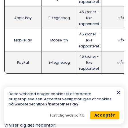
rapporteret
45 kroner -
Apple Pay
E-tegnebog
Ikke
✅/❌
rapporteret
45 kroner -
MobilePay
MobilePay
Ikke
✅/❌
rapporteret
45 kroner -
PayPal
E-tegnebog
Ikke
✅/✅
rapporteret
Sådan registrerer du dig på en VM-
Dette websted bruger cookies til at forbedre
bettingside.
brugeroplevelsen. Accepter venligst brugen af cookies
på webstedet https://betbrothers.dk/
Vi har lavet en trin-for-trin gennemgang af, hvordan
Acceptér
Fortrolighedspolitik
man registrerer sig på
VM-fodboldspilsider
fra bunden.
Vi viser dig det nedenfor: