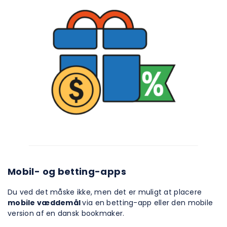
Mobil- og betting-apps
Du ved det måske ikke, men det er muligt at placere
mobile væddemål
via en betting-app eller den mobile
version af en dansk bookmaker.