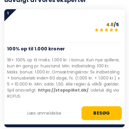
udvalgt af vores eksperter
1
4.8
/5
100% op til 1.000 kroner
18+. 100% op til maks. 1.000 kr. i bonus. Kun nye spillere,
kun én gang pr. husstand. Min. indbetaling: 100 kr.
Maks. bonus: 1.000 kr. Omsætningskrav: 5x indbetaling
+ bonusbeløb inden 60 dage, fx. (1.000 kr. + 1.000 kr.) x
5 = 10.000 kr. Min. odds: 1,50. Alle regler & vilkår gælder.
Spil ansvarligt.
https://stopspillet.dk/
. Udeluk dig via
ROFUS.
BESØG
Læs anmeldelse