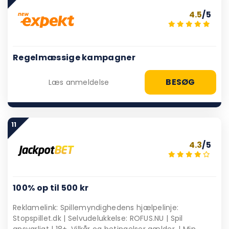
4.5
/5
Regelmæssige kampagner
BESØG
Læs anmeldelse
11
4.3
/5
100% op til 500 kr
Reklamelink: Spillemyndighedens hjælpelinje:
Stopspillet.dk | Selvudelukkelse: ROFUS.NU | Spil