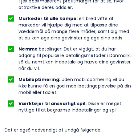
Tjek bookmakerens profitmargin for at se, hvor
attraktive deres odds er.
Markeder til alle kampe:
en bred vifte af
markeder vil hjælpe dig med at tilpasse dine
væddemål på mange flere måder, samtidig med
at du kan øge dine gevinster og øge dine odds.
Nemme
betalinger: Det er vigtigt, at du har
adgang til populære betalingsmetoder i Danmark,
så du nemt kan indbetale og hæve dine gevinster,
når du vil.
Mobiloptimering:
Uden mobiloptimering vil du
ikke kunne få en god mobilbettingoplevelse på din
mobil eller tablet.
Værktøjer til ansvarligt spil:
Disse er meget
nyttige til at begrænse indbetalinger og spil.
Det er også nødvendigt at undgå følgende: