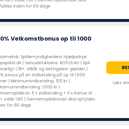
nimum odds 1.50 | Gennemspilskravet skal
fyldes inden for 60 dage
00% Velkomstbonus op til 1000
r
klamelink: Spillemyndighedens hjælpelinje:
pspillet.dk | Selvudelukkelse: ROFUS.NU | Spil
BE
varligt | 18+. Vilkår og betingelser gælder |
0% bonus på en indbetaling på op til 1.000
oner | Minimumindbetaling: 100 kr |
Læs an
ksimumindbetaling: 1.000 kr |
nnemspilskrav: 5 x indbetaling + 5 x bonus til
n. odds 1.80 | Gennemspilskravet skal opfyldes
den for 60 dage