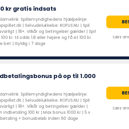
0 kr gratis indsats
klamelink: Spillemyndighedens hjælpelinje:
BE
pspillet.dk | Selvudelukkelse: ROFUS.NU | Spil
varligt | 18+. Vilkår og betingelser gælder | Spil
Læs an
 100 kr. til odds 1.8 eller højere og få et 100 kr.
e bet | Gyldig i 7 dage
ndbetalingsbonus på op til 1.000
r
BE
klamelink: Spillemyndighedens hjælpelinje:
pspillet.dk | Selvudelukkelse: ROFUS.NU | Spil
varligt | 18+. Vilkår og betingelser gælder |
Læs an
 indbetaling 100 kr | Max bonus 1000 kr | 5 x
dbetaling + bonusbeløb inden 60 dage