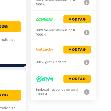
500 kr
MODTAG
SØG
100% Velkomstbonus op til
1000 kr
meldelse
MODTAG
100 kr gratis indsats
MODTAG
Indbetalingsbonus på op til
1.000 kr
SØG
meldelse