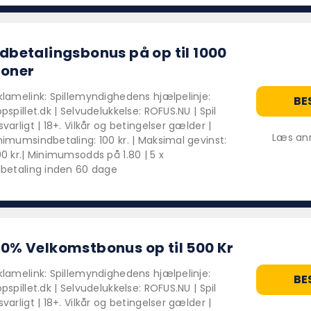
ndbetalingsbonus på op til 1000
roner
klamelink: Spillemyndighedens hjælpelinje:
BE
pspillet.dk | Selvudelukkelse: ROFUS.NU | Spil
varligt | 18+. Vilkår og betingelser gælder |
Læs an
nimumsindbetaling: 100 kr. | Maksimal gevinst:
00 kr.| Minimumsodds på 1.80 | 5 x
dbetaling inden 60 dage
00% Velkomstbonus op til 500 Kr
klamelink: Spillemyndighedens hjælpelinje:
BE
pspillet.dk | Selvudelukkelse: ROFUS.NU | Spil
varligt | 18+. Vilkår og betingelser gælder |