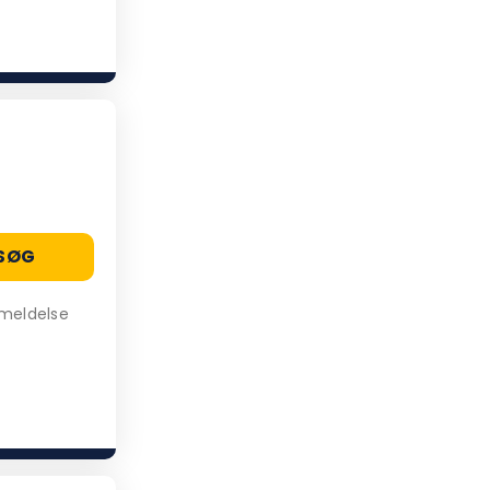
SØG
meldelse