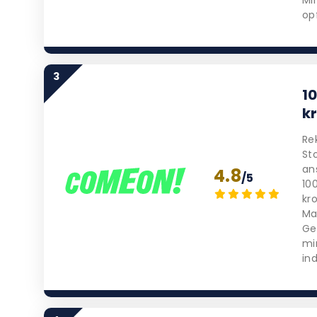
Mi
op
3
1
k
Re
Sto
ans
4.8
/5
10
kr
Ma
Ge
mi
in