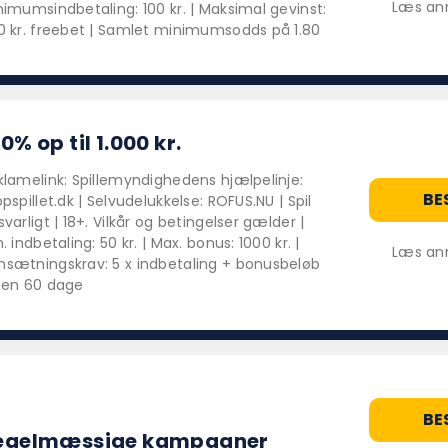
Læs an
nimumsindbetaling: 100 kr. | Maksimal gevinst:
0 kr. freebet | Samlet minimumsodds på 1.80
0% op til 1.000 kr.
klamelink: Spillemyndighedens hjælpelinje:
BE
pspillet.dk | Selvudelukkelse: ROFUS.NU | Spil
varligt | 18+. Vilkår og betingelser gælder |
. indbetaling: 50 kr. | Max. bonus: 1000 kr. |
Læs an
sætningskrav: 5 x indbetaling + bonusbeløb
den 60 dage
BE
egelmæssige kampagner