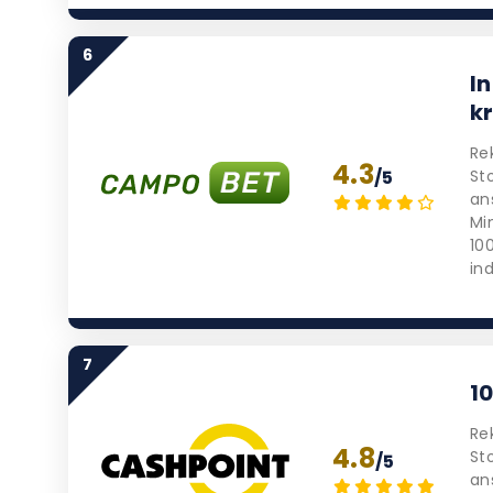
6
I
k
Re
4.3
/5
Sto
ans
Mi
10
in
7
1
Re
4.8
Sto
/5
ans