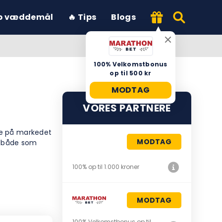
p væddemål
🔥 Tips
Blogs
100% Velkomstbonus
op til 500 kr
MODTAG
VORES PARTNERE
ere på markedet
MODTAG
m, både som
100% op til 1.000 kroner
MODTAG
100% Velkomstbonus op til