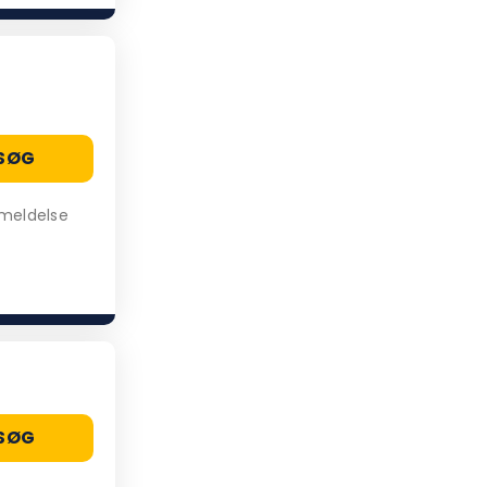
SØG
meldelse
SØG