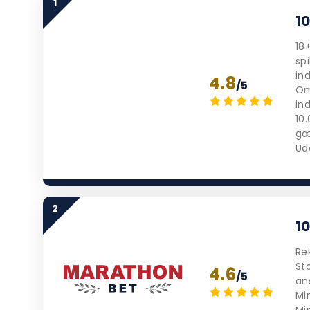
1
10
18+
spi
ind
4.8
/5
Om
ind
10.
gæl
Ud
2
1
Re
Sto
4.6
/5
ans
Min