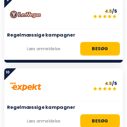
4.5
/5
Regelmæssige kampagner
BESØG
Læs anmeldelse
10
4.5
/5
Regelmæssige kampagner
BESØG
Læs anmeldelse