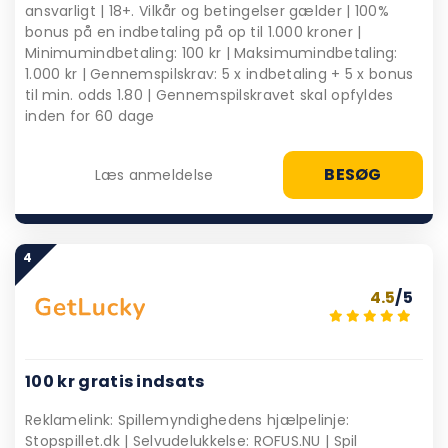
ansvarligt | 18+. Vilkår og betingelser gælder | 100%
bonus på en indbetaling på op til 1.000 kroner |
Minimumindbetaling: 100 kr | Maksimumindbetaling:
1.000 kr | Gennemspilskrav: 5 x indbetaling + 5 x bonus
til min. odds 1.80 | Gennemspilskravet skal opfyldes
inden for 60 dage
BESØG
Læs anmeldelse
4
4.5
/5
100 kr gratis indsats
Reklamelink: Spillemyndighedens hjælpelinje:
Stopspillet.dk | Selvudelukkelse: ROFUS.NU | Spil