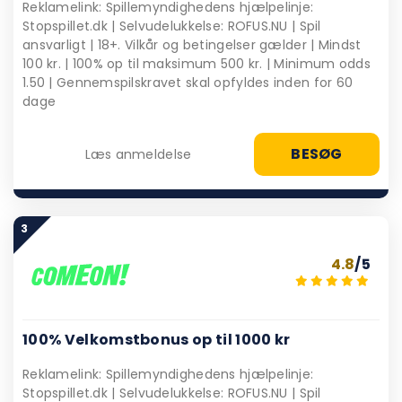
Reklamelink: Spillemyndighedens hjælpelinje:
Stopspillet.dk | Selvudelukkelse: ROFUS.NU | Spil
ansvarligt | 18+. Vilkår og betingelser gælder | Mindst
100 kr. | 100% op til maksimum 500 kr. | Minimum odds
1.50 | Gennemspilskravet skal opfyldes inden for 60
dage
BESØG
Læs anmeldelse
3
4.8
/5
100% Velkomstbonus op til 1000 kr
Reklamelink: Spillemyndighedens hjælpelinje:
Stopspillet.dk | Selvudelukkelse: ROFUS.NU | Spil