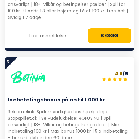
ansvarligt | 18+. Vilkår og betingelser gælder | Spil for
100 kr. til odds 1.8 eller højere og få et 100 kr. free bet |
Gyldig i 7 dage
BESØG
Læs anmeldelse
5
4.5
/5
Indbetalingsbonus på op til 1.000 kr
Reklamelink: Spillemyndighedens hjælpelinje:
Stopspillet.dk | Selvudelukkelse: ROFUS.NU | Spil
ansvarligt | 18+. Vilkår og betingelser gælder | Min
indbetaling 100 kr | Max bonus 1000 kr | 5 x indbetaling
+ bonusbeløb inden 60 dage