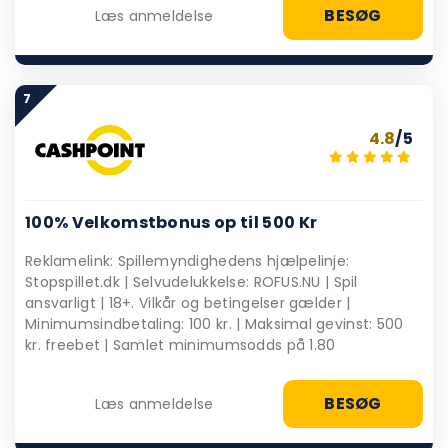
BESØG
Læs anmeldelse
7
4.8
/5
100% Velkomstbonus op til 500 Kr
Reklamelink: Spillemyndighedens hjælpelinje:
Stopspillet.dk | Selvudelukkelse: ROFUS.NU | Spil
ansvarligt | 18+. Vilkår og betingelser gælder |
Minimumsindbetaling: 100 kr. | Maksimal gevinst: 500
kr. freebet | Samlet minimumsodds på 1.80
BESØG
Læs anmeldelse