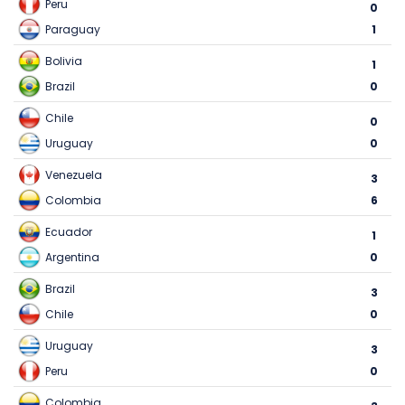
Peru
0
Paraguay
1
Bolivia
1
Brazil
0
Chile
0
Uruguay
0
Venezuela
3
Colombia
6
Ecuador
1
Argentina
0
Brazil
3
Chile
0
Uruguay
3
Peru
0
Colombia