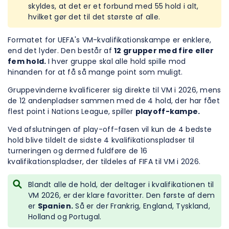
skyldes, at det er et forbund med 55 hold i alt,
hvilket gør det til det største af alle.
Formatet for UEFA's VM-kvalifikationskampe er enklere,
end det lyder. Den består af
12 grupper med fire eller
fem hold.
I hver gruppe skal alle hold spille mod
hinanden for at få så mange point som muligt.
Gruppevinderne kvalificerer sig direkte til VM i 2026, mens
de 12 andenpladser sammen med de 4 hold, der har fået
flest point i Nations League, spiller
playoff-kampe.
Ved afslutningen af play-off-fasen vil kun de 4 bedste
hold blive tildelt de sidste 4 kvalifikationspladser til
turneringen og dermed fuldføre de 16
kvalifikationspladser, der tildeles af FIFA til VM i 2026.
Blandt alle de hold, der deltager i kvalifikationen til
VM 2026, er der klare favoritter. Den første af dem
er
Spanien.
Så er der Frankrig, England, Tyskland,
Holland og Portugal.