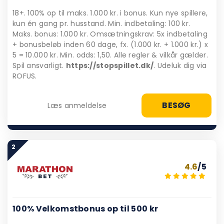
18+. 100% op til maks. 1.000 kr. i bonus. Kun nye spillere,
kun én gang pr. husstand. Min. indbetaling: 100 kr.
Maks. bonus: 1.000 kr. Omsætningskrav: 5x indbetaling
+ bonusbeløb inden 60 dage, fx. (1.000 kr. + 1.000 kr.) x
5 = 10.000 kr. Min. odds: 1,50. Alle regler & vilkår gælder.
Spil ansvarligt.
https://stopspillet.dk/
. Udeluk dig via
ROFUS.
BESØG
Læs anmeldelse
2
4.6
/5
100% Velkomstbonus op til 500 kr