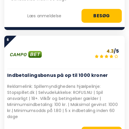
BESØG
Læs anmeldelse
6
4.3
/5
Indbetalingsbonus på op til 1000 kroner
Reklamelink: Spillemyndighedens hjælpelinje:
Stopspillet.dk | Selvudelukkelse: ROFUS.NU | Spil
ansvarligt | 18+. Vilkår og betingelser gælder |
Minimumsindbetaling: 100 kr. | Maksimal gevinst: 1000
kr.| Minimumsodds på 1.80 | 5 x indbetaling inden 60
dage