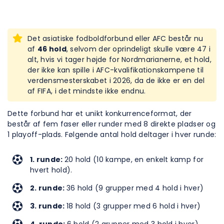
Det asiatiske fodboldforbund eller AFC består nu
af
46 hold
, selvom der oprindeligt skulle være 47 i
alt, hvis vi tager højde for Nordmarianerne, et hold,
der ikke kan spille i AFC-kvalifikationskampene til
verdensmesterskabet i 2026, da de ikke er en del
af FIFA, i det mindste ikke endnu.
Dette forbund har et unikt konkurrenceformat, der
består af fem faser eller runder med 8 direkte pladser og
1 playoff-plads. Følgende antal hold deltager i hver runde:
1. runde:
20 hold (10 kampe, en enkelt kamp for
hvert hold).
2. runde:
36 hold (9 grupper med 4 hold i hver)
3. runde:
18 hold (3 grupper med 6 hold i hver)