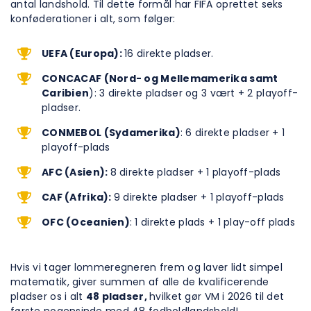
antal landshold. Til dette formål har FIFA oprettet seks
konføderationer i alt, som følger:
UEFA (Europa):
16 direkte pladser.
CONCACAF (Nord- og Mellemamerika samt
Caribien
): 3 direkte pladser og 3 vært + 2 playoff-
pladser.
CONMEBOL (Sydamerika)
: 6 direkte pladser + 1
playoff-plads
AFC (Asien):
8 direkte pladser + 1 playoff-plads
CAF (Afrika):
9 direkte pladser + 1 playoff-plads
OFC (Oceanien)
: 1 direkte plads + 1 play-off plads
Hvis vi tager lommeregneren frem og laver lidt simpel
matematik, giver summen af alle de kvalificerende
pladser os i alt
48 pladser,
hvilket gør VM i 2026 til det