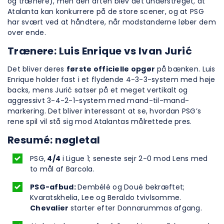
og trænere), men den aften blev det understreget, at
Atalanta kan konkurrere på de store scener, og at PSG
har svært ved at håndtere, når modstanderne løber dem
over ende.
Trænere: Luis Enrique vs Ivan Jurić
Det bliver deres
første officielle opgør
på bænken. Luis
Enrique holder fast i et flydende 4-3-3-system med høje
backs, mens Jurić satser på et meget vertikalt og
aggressivt 3-4-2-1-system med mand-til-mand-
markering. Det bliver interessant at se, hvordan PSG’s
rene spil vil stå sig mod Atalantas målrettede pres.
Resumé: nøgletal
PSG,
4/4
i Ligue 1; seneste sejr 2-0 mod Lens med
to mål af Barcola.
PSG-afbud:
Dembélé og Doué bekræftet;
Kvaratskhelia, Lee og Beraldo tvivlsomme.
Chevalier
starter efter Donnarummas afgang.