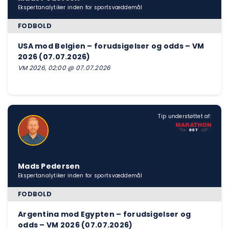
Ekspertanalytiker inden for sportsvæddemål
FODBOLD
USA mod Belgien – forudsigelser og odds – VM
2026 (07.07.2026)
VM 2026, 02:00 @ 07.07.2026
Tip understøttet af:
Mads Pedersen
Ekspertanalytiker inden for sportsvæddemål
FODBOLD
Argentina mod Egypten – forudsigelser og
odds – VM 2026 (07.07.2026)