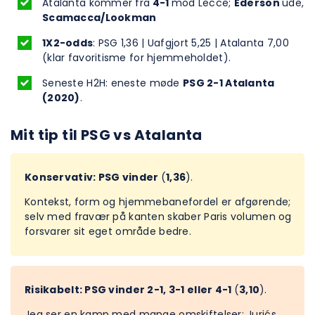
Atalanta kommer fra
4-1
mod Lecce;
Ederson
ude,
Scamacca/Lookman
1X2-odds
: PSG 1,36 | Uafgjort 5,25 | Atalanta 7,00
(klar favoritisme for hjemmeholdet).
Seneste H2H: eneste møde
PSG 2-1 Atalanta
(2020)
.
Mit tip til PSG vs Atalanta
Konservativ: PSG vinder
(
1,36
).
Kontekst, form og hjemmebanefordel er afgørende;
selv med fravær på kanten skaber Paris volumen og
forsvarer sit eget område bedre.
Risikabelt: PSG vinder 2-1, 3-1 eller 4-1
(
3,10
).
Jeg ser en kamp med mange omskiftelser: Jurićs