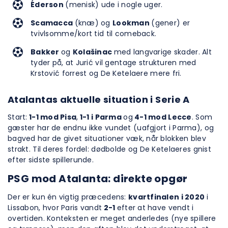
Éderson
(menisk) ude i nogle uger.
Scamacca
(knæ) og
Lookman
(gener) er
tvivlsomme/kort tid til comeback.
Bakker
og
Kolašinac
med langvarige skader. Alt
tyder på, at Jurić vil gentage strukturen med
Krstović forrest og De Ketelaere mere fri.
Atalantas aktuelle situation i Serie A
Start:
1-1 mod Pisa
,
1-1 i Parma
og
4-1 mod Lecce
. Som
gæster har de endnu ikke vundet (uafgjort i Parma), og
bagved har de givet situationer væk, når blokken blev
strakt. Til deres fordel: dødbolde og De Ketelaeres gnist
efter sidste spillerunde.
PSG mod Atalanta: direkte opgør
Der er kun én vigtig præcedens:
kvartfinalen i 2020
i
Lissabon, hvor Paris vandt
2-1
efter at have vendt i
overtiden. Konteksten er meget anderledes (nye spillere