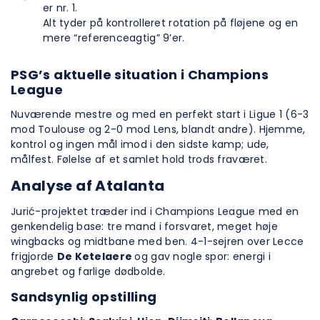
er nr. 1.
Alt tyder på kontrolleret rotation på fløjene og en
mere “referenceagtig” 9’er.
PSG’s aktuelle situation i Champions
League
Nuværende mestre og med en perfekt start i Ligue 1 (6-3
mod Toulouse og 2-0 mod Lens, blandt andre). Hjemme,
kontrol og ingen mål imod i den sidste kamp; ude,
målfest. Følelse af et samlet hold trods fraværet.
Analyse af Atalanta
Jurić-projektet træder ind i Champions League med en
genkendelig base: tre mand i forsvaret, meget høje
wingbacks og midtbane med ben. 4-1-sejren over Lecce
frigjorde
De Ketelaere
og gav nogle spor: energi i
angrebet og farlige dødbolde.
Sandsynlig opstilling