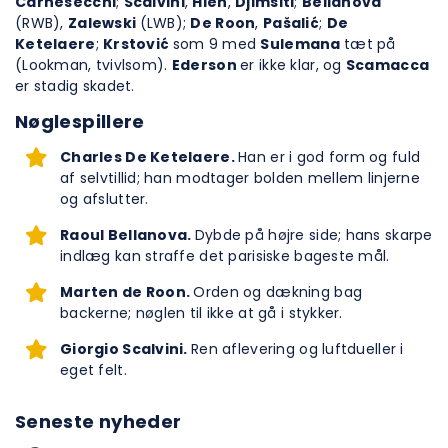
Carnesecchi
;
Scalvini
,
Hien
,
Djimsiti
;
Bellanova
(RWB),
Zalewski
(LWB);
De Roon
,
Pašalić
;
De
Ketelaere
;
Krstović
som 9 med
Sulemana
tæt på
(Lookman, tvivlsom).
Ederson
er ikke klar, og
Scamacca
er stadig skadet.
Nøglespillere
Charles De Ketelaere.
Han er i god form og fuld
af selvtillid; han modtager bolden mellem linjerne
og afslutter.
Raoul Bellanova.
Dybde på højre side; hans skarpe
indlæg kan straffe det parisiske bageste mål.
Marten de Roon.
Orden og dækning bag
backerne; nøglen til ikke at gå i stykker.
Giorgio Scalvini.
Ren aflevering og luftdueller i
eget felt.
Seneste nyheder