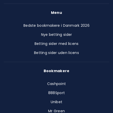
Menu
Bedste bookmakere i Danmark 2026
Nye betting sider
Betting sider med licens
Betting sider uden licens
Bookmakere
Cashpoint
888Sport
Unibet
Mr Green