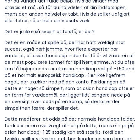
har du vundet det fulde beløb. Hvis de vinder med
præcis et mål, så får du halvdelen af din indsats igen,
mens den anden halvdel er tabt. Hvis de spiller uafgjort
eller taber, så er hele din indsats væk.
Det er jo ikke så svært at forstå, er det?
Det er en måde at spille på, der har haft vældigt stor
succes, også herhjemme, hvor flere eksperter har
vurderet, at asian handicap inden for få år vil være en af
de mest populære former for spil herhjemme. At du ofte
kan få højere odds for et asian handicap spil på -1.50 end
på et normalt europæisk handicap -1 er ikke ligefrem
noget, der trækker ned på den konto. Forklaringen på
dette er noget så simpelt, som at asian handicap ofte er
en form for væddemål, der ligger lidt længere nede på
en oversigt over odds på en kamp, så derfor er der
simpelthen færre, der spiller det.
Dette medfører, at odds på det normale handicap falder,
fordi der er en overvægt at spil på dette, mens et spil på
asian handicap -1.25 stadig kan stå stærkt, fordi den
typiske spiller vil vælge det, han kender, og som han ser