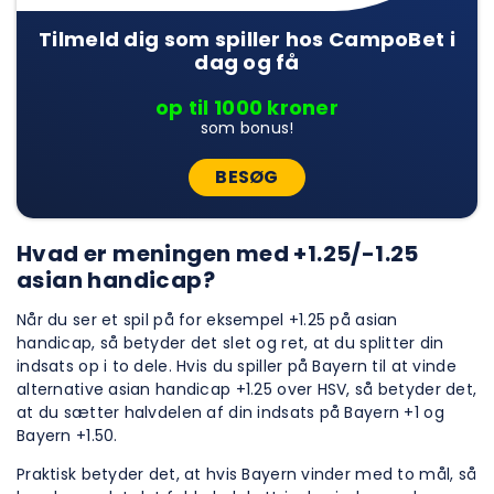
Tilmeld dig som spiller hos CampoBet i
dag og få
op til 1000 kroner
som bonus!
BESØG
Hvad er meningen med +1.25/-1.25
asian handicap?
Når du ser et spil på for eksempel +1.25 på asian
handicap, så betyder det slet og ret, at du splitter din
indsats op i to dele. Hvis du spiller på Bayern til at vinde
alternative asian handicap +1.25 over HSV, så betyder det,
at du sætter halvdelen af din indsats på Bayern +1 og
Bayern +1.50.
Praktisk betyder det, at hvis Bayern vinder med to mål, så