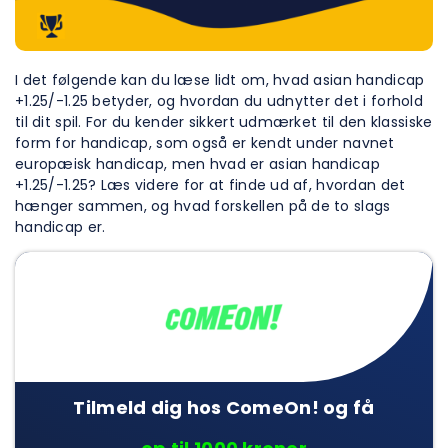
I det følgende kan du læse lidt om, hvad asian handicap
+1.25/-1.25 betyder, og hvordan du udnytter det i forhold
til dit spil. For du kender sikkert udmærket til den klassiske
form for handicap, som også er kendt under navnet
europæisk handicap, men hvad er asian handicap
+1.25/-1.25? Læs videre for at finde ud af, hvordan det
hænger sammen, og hvad forskellen på de to slags
handicap er.
Tilmeld dig hos ComeOn! og få