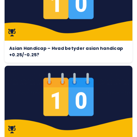
Asian Handicap – Hvad betyder asian handicap
+0.25/-0.25?