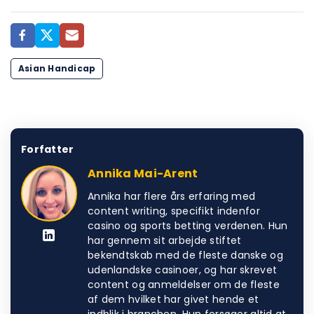
Asian Handicap
Forfatter
Annika Mai-Arent
Annika har flere års erfaring med
content writing, specifikt indenfor
casino og sports betting verdenen. Hun
har gennem sit arbejde stiftet
bekendtskab med de fleste danske og
udenlandske casinoer, og har skrevet
content og anmeldelser om de fleste
af dem hvilket har givet hende et
indblik i branchen. Hun forsøger altid at