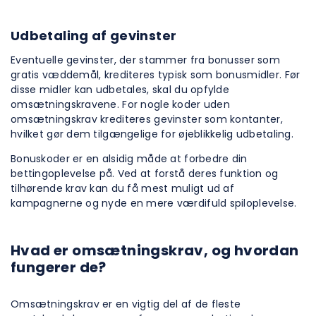
Udbetaling af gevinster
Eventuelle gevinster, der stammer fra bonusser som
gratis væddemål, krediteres typisk som bonusmidler. Før
disse midler kan udbetales, skal du opfylde
omsætningskravene. For nogle koder uden
omsætningskrav krediteres gevinster som kontanter,
hvilket gør dem tilgængelige for øjeblikkelig udbetaling.
Bonuskoder er en alsidig måde at forbedre din
bettingoplevelse på. Ved at forstå deres funktion og
tilhørende krav kan du få mest muligt ud af
kampagnerne og nyde en mere værdifuld spiloplevelse.
Hvad er omsætningskrav, og hvordan
fungerer de?
Omsætningskrav er en vigtig del af de fleste