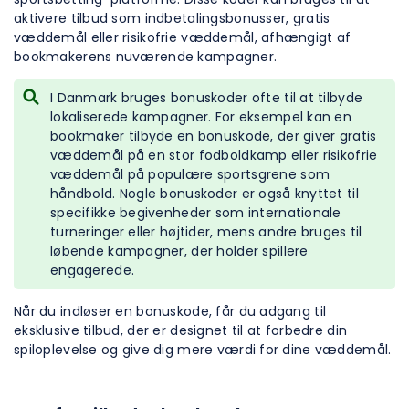
aktivere tilbud som indbetalingsbonusser, gratis
væddemål eller risikofrie væddemål, afhængigt af
bookmakerens nuværende kampagner.
I Danmark bruges bonuskoder ofte til at tilbyde
lokaliserede kampagner. For eksempel kan en
bookmaker tilbyde en bonuskode, der giver gratis
væddemål på en stor fodboldkamp eller risikofrie
væddemål på populære sportsgrene som
håndbold. Nogle bonuskoder er også knyttet til
specifikke begivenheder som internationale
turneringer eller højtider, mens andre bruges til
løbende kampagner, der holder spillere
engagerede.
Når du indløser en bonuskode, får du adgang til
eksklusive tilbud, der er designet til at forbedre din
spiloplevelse og give dig mere værdi for dine væddemål.