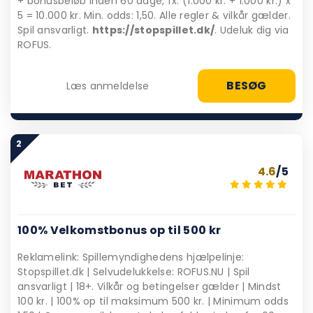
+ bonusbeløb inden 60 dage, fx. (1.000 kr. + 1.000 kr.) x
5 = 10.000 kr. Min. odds: 1,50. Alle regler & vilkår gælder.
Spil ansvarligt.
https://stopspillet.dk/
. Udeluk dig via
ROFUS.
BESØG
Læs anmeldelse
2
4.6
/5
100% Velkomstbonus op til 500 kr
Reklamelink: Spillemyndighedens hjælpelinje:
Stopspillet.dk | Selvudelukkelse: ROFUS.NU | Spil
ansvarligt | 18+. Vilkår og betingelser gælder | Mindst
100 kr. | 100% op til maksimum 500 kr. | Minimum odds