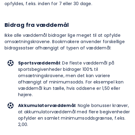
opfyldes, f.eks. inden for 7 eller 30 dage.
Bidrag fra væddemål
Ikke alle væddemål bidrager lige meget til at opfylde
omsætningskravene. Bookmakere anvender forskellige
bidragssatser afhængigt af typen af væddemål:
Sportsvæddemål
: De fleste væddemål på
sportsbegivenheder bidrager 100% til
omsætningskravene, men det kan variere
afhængigt af minimumsodds. For eksempel kan
væddemål kun tælle, hvis oddsene er 1,50 eller
højere.
Akkumulatorvæddemål
: Nogle bonusser kræver,
at akkumulatorvæddemål med flere begivenheder
opfylder en samlet minimumsoddsgrænse, f.eks.
2,00.