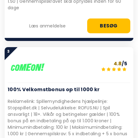
1.50 | Gennemspilskravet skal opfyldes inden for 60
dage
BESØG
Læs anmeldelse
3
4.8
/5
100% Velkomstbonus op til 1000 kr
Reklamelink: Spillemyndighedens hjælpelinje:
Stopspillet.dk | Selvudelukkelse: ROFUS.NU | Spil
ansvarligt | 18+. Vilkår og betingelser gælder | 100%
bonus på en indbetaling på op til 1.000 kroner |
Minimumindbetaling: 100 kr | Maksimumindbetaling:
1.000 kr | Gennemspilskrav: 5 x indbetaling + 5 x bonus