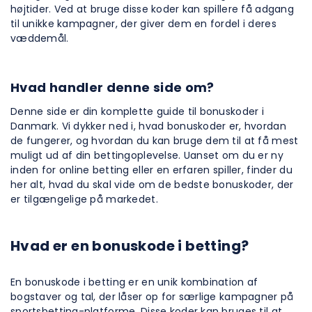
højtider. Ved at bruge disse koder kan spillere få adgang
til unikke kampagner, der giver dem en fordel i deres
væddemål.
Hvad handler denne side om?
Denne side er din komplette guide til bonuskoder i
Danmark. Vi dykker ned i, hvad bonuskoder er, hvordan
de fungerer, og hvordan du kan bruge dem til at få mest
muligt ud af din bettingoplevelse. Uanset om du er ny
inden for online betting eller en erfaren spiller, finder du
her alt, hvad du skal vide om de bedste bonuskoder, der
er tilgængelige på markedet.
Hvad er en bonuskode i betting?
En bonuskode i betting er en unik kombination af
bogstaver og tal, der låser op for særlige kampagner på
sportsbetting-platforme. Disse koder kan bruges til at