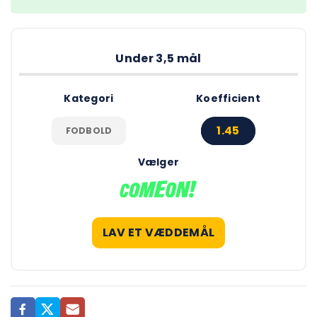
Under 3,5 mål
Kategori
Koefficient
1.45
FODBOLD
Vælger
LAV ET VÆDDEMÅL