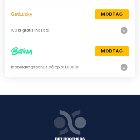
MODTAG
100 kr gratis indsats
MODTAG
Indbetalingsbonus på op til 1.000 kr