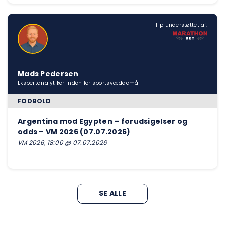
Tip understøttet af:
Mads Pedersen
Ekspertanalytiker inden for sportsvæddemål
FODBOLD
Argentina mod Egypten – forudsigelser og
odds – VM 2026 (07.07.2026)
VM 2026, 18:00 @ 07.07.2026
SE ALLE