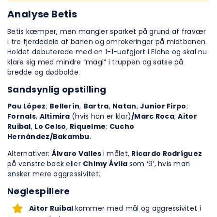
Analyse Betis
Betis kæmper, men mangler sparket på grund af fravær
i tre fjerdedele af banen og omrokeringer på midtbanen.
Holdet debuterede med en 1-1-uafgjort i Elche og skal nu
klare sig med mindre “magi” i truppen og satse på
bredde og dødbolde.
Sandsynlig opstilling
Pau López
;
Bellerín
,
Bartra
,
Natan
,
Junior Firpo
;
Fornals
,
Altimira
(hvis han er klar)
/Marc Roca
;
Aitor
Ruibal
,
Lo Celso
,
Riquelme
;
Cucho
Hernández/Bakambu
.
Alternativer:
Álvaro Valles
i målet,
Ricardo Rodríguez
på venstre back eller
Chimy Ávila
som ‘9’, hvis man
ønsker mere aggressivitet.
Nøglespillere
Aitor Ruibal
kommer med mål og aggressivitet i