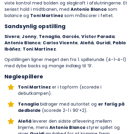
viste kontrol med bolden og slagkraft i afslutningerne. Et
seriøst hold i midtbanen, med
Antonio Blanco
som
balance og
Toni Martínez
som målscorer i feltet.
Sandsynlig opstilling
Sivera
;
Jonny
,
Tenaglia
,
Garcés
,
Víctor Parada
;
Antonio Blanco
;
Carlos Vicente
,
Aleñá
,
Guridi
,
Pablo
Ibáñez
;
Toni Martínez
.
Opstillingen ligner meget den fra 1. spillerunde (4-1-4-1)
med dybe backs og mange indlæg til ‘9’.
Nøglespillere
Toni Martínez
er i topform (scorede i
debutkampen).
Tenaglia
bidrager med autoritet og
er farlig på
dødbolde
(scorede 2-1 i 90’+2).
Aleñá
leverer den sidste aflevering mellem
linjerne, mens
Antonio Blanco
styrer spillet og
giver
Guridi
mulighed for at komme frem.