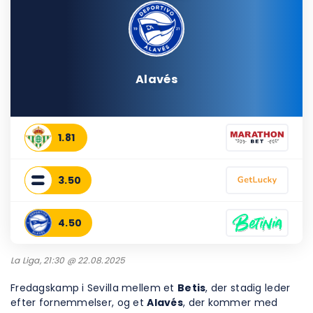
Alavés
1.81
3.50
4.50
La Liga, 21:30 @ 22.08.2025
Fredagskamp i Sevilla mellem et
Betis
, der stadig leder
efter fornemmelser, og et
Alavés
, der kommer med