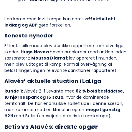
I en kamp med lavt tempo kan deres
effektivitet i
indlæg og ABP
gøre forskellen.
Seneste nyheder
Efter 1. spillerunde blev der ikke rapporteret om alvorlige
skader.
Hugo Novoa
havde problemer med anklen inden
sæsonstart;
Moussa Diarra
blev opereret i munden,
men blev udtaget til kamp. Normal overvågning af
belastninger, ingen relevante sanktioner rapporteret.
Alavés’ aktuelle situation i LaLiga
Runde 1:
Alavés 2-1 Levante med
62 % boldbesiddelse,
10 hjørnespark og 15 skud
, hvor de dominerede
territorialt. De har endnu ikke spillet ude i denne sæson,
men kommer med en klar plan og en
meget gunstig
H2H
mod Betis (ubesejret i de sidste fem kampe).
Betis vs Alavés: direkte opgør