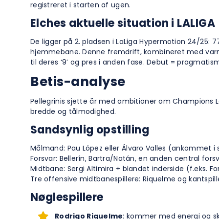
registreret i starten af ugen.
Elches aktuelle situation i LALIGA
De ligger på 2. pladsen i LaLiga Hypermotion 24/25: 77
hjemmebane. Denne fremdrift, kombineret med varmen 
til deres ‘9’ og pres i anden fase. Debut = pragmatis
Betis-analyse
Pellegrinis sjette år med ambitioner om Champions L
bredde og tålmodighed.
Sandsynlig opstilling
Målmand: Pau López eller Álvaro Valles (ankommet i
Forsvar: Bellerín, Bartra/Natán, en anden central forsvar
Midtbane: Sergi Altimira + blandet inderside (f.eks. F
Tre offensive midtbanespillere: Riquelme og kantspi
Nøglespillere
Rodrigo Riquelme
: kommer med energi og skar