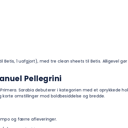
il Betis, 1 uafgjort), med tre clean sheets til Betis. Alligeve
anuel Pellegrini
 Primera. Sarabia debuterer i kategorien med et oprykkede hold
 og korte omstillinger mod boldbesiddelse og bredde.
empo og færre afleveringer.