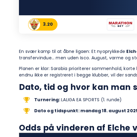
3.20
En svær kamp til at åbne ligaen: Et nyoprykkede
Elch
transfervindue… men uden Isco. August, varme og sta
Planen er klar: Sarabia prioriterer sammenhold, korte li
endnu ikke er registreret i begge klubber, vil der san
Dato, tid og hvor kan man
Turnering:
LALIGA EA SPORTS (1. runde)
Dato og tidspunkt: mandag 18. august 2025
Odds på vinderen af Elche v