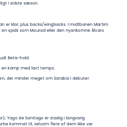
igt i sidste sæson.
 han er klar, plus backs/wingbacks. I midtbanen Martim
ont en spids som Mourad eller den nyankomne Álvaro
udt Betis-hold.
e i en kamp med lavt tempo.
åben, der minder meget om Sarabia i debuter.
); Yago de Santiago er stadig i langvarig
urbe kommet til, selvom flere af dem ikke var