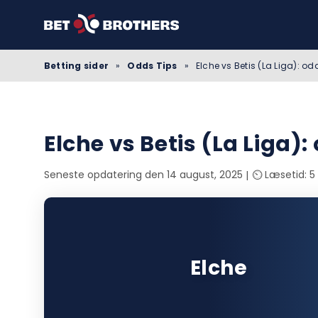
Betting sider
»
Odds Tips
»
Elche vs Betis (La Liga): 
Elche vs Betis (La Liga
Seneste opdatering den 14 august, 2025
⏲️ Læsetid: 5
Elche