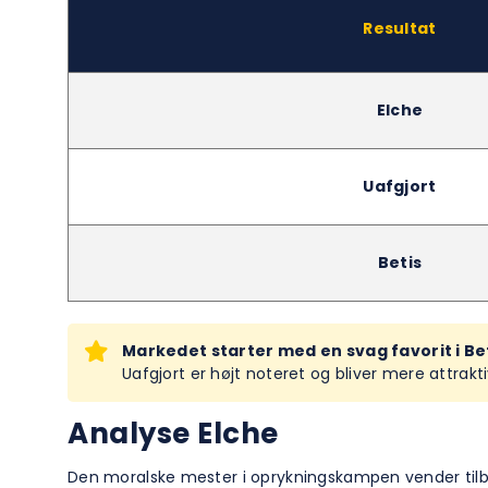
Resultat
Elche
Uafgjort
Betis
Markedet starter med en svag favorit i Be
Uafgjort er højt noteret og bliver mere attrak
Analyse Elche
Den moralske mester i oprykningskampen vender tilb