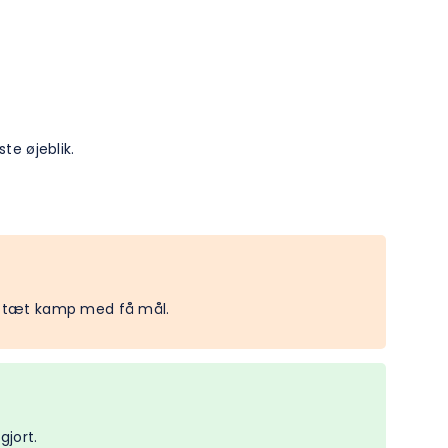
te øjeblik.
 en tæt kamp med få mål.
gjort.