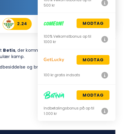
500 kr
MODTAG
2.24
100% Velkomstbonus op til
La Liga, 21:00 @ 18.08.2025
1000 kr
et
Betis
, der kommer med en spændende
kulær kamp.
MODTAG
esiddelse og bredde. Hvis vi tilføjer, at flere spillere
100 kr gratis indsats
MODTAG
Indbetalingsbonus på op til
1.000 kr