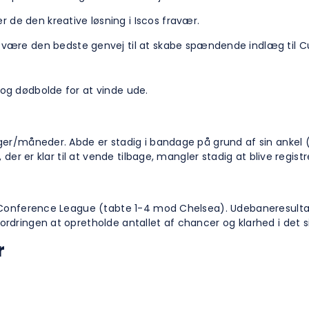
, er de den kreative løsning i Iscos fravær.
n være den bedste genvej til at skabe spændende indlæg til C
og dødbolde for at vinde ude.
 uger/måneder. Abde er stadig i bandage på grund af sin ankel
 der er klar til at vende tilbage, mangler stadig at blive registr
 Conference League (tabte 1-4 mod Chelsea). Udebaneresultater
rdringen at opretholde antallet af chancer og klarhed i det si
r