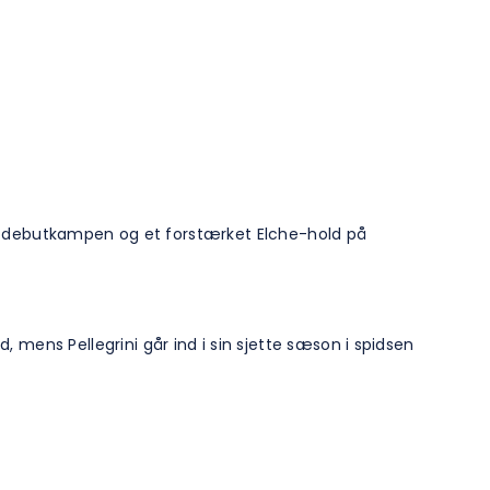
l gør debutkampen og et forstærket Elche-hold på
, mens Pellegrini går ind i sin sjette sæson i spidsen