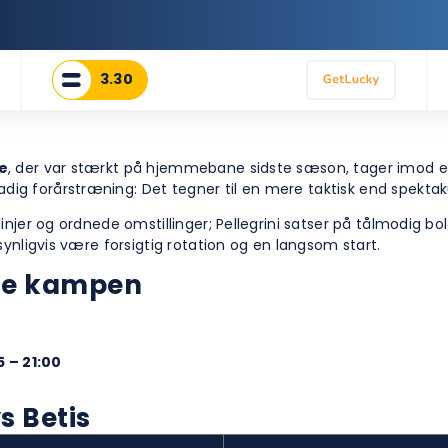
3.30
e
, der var stærkt på hjemmebane sidste sæson, tager imod 
dig forårstræning: Det tegner til en mere taktisk end spekta
njer og ordnede omstillinger; Pellegrini satser på tålmodig boldb
dsynligvis være forsigtig rotation og en langsom start.
 se kampen
 – 21:00
s Betis