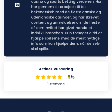
casino og sports betting verdenen. Hun
har gennem sit arbejde stiftet
bekendtskab med de fleste danske og
udenlandske casinoer, og har skrevet
content og anmeldelser om de fleste
af dem hvilket har givet hende et
indblik i branchen. Hun forsøger altid at
hjælpe spillerne med de mest nyttige
info som kan hjælpe dem, når de selv
skal spille.
Artikel-vurdering
5
/5
1
stemme