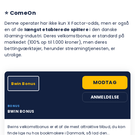
⭐ ComeOn
Denne operatør har ikke kun X Factor-odds, men er også
en af de
længst etablerede spillere
i den danske
iGaming-industri. Deres velkomstbonus er standard på
markedet (100% op til 1.000 kroner), men deres
bettingværktøjer, herunder streamingtjenesten, er
utrolige.
MODTAG
Bwin Bonus
ANMELDELSE
BONUS
BWIN BONUS
Bwins velkomstbonus er et af de mest attraktive tilbud, du kan
finde lige nu hos bookmakere i Danmark, så lad den...