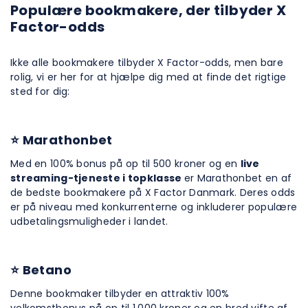
Populære bookmakere, der tilbyder X
Factor-odds
Ikke alle bookmakere tilbyder X Factor-odds, men bare
rolig, vi er her for at hjælpe dig med at finde det rigtige
sted for dig:
⭐ Marathonbet
Med en 100% bonus på op til 500 kroner og en
live
streaming-tjeneste i topklasse
er Marathonbet en af
de bedste bookmakere på X Factor Danmark. Deres odds
er på niveau med konkurrenterne og inkluderer populære
udbetalingsmuligheder i landet.
⭐ Betano
Denne bookmaker tilbyder en attraktiv 100%