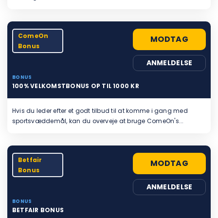
ComeOn
MODTAG
Bonus
ANMELDELSE
BONUS
100% VELKOMSTBONUS OP TIL 1000 KR
Hvis du leder efter et godt tilbud til at komme i gang med
sportsvæddemål, kan du overveje at bruge ComeOn's...
Betfair
MODTAG
Bonus
ANMELDELSE
BONUS
BETFAIR BONUS