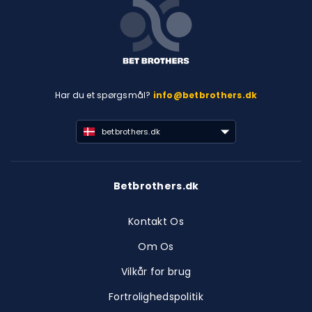
Har du et spørgsmål?
info@betbrothers.dk
betbrothers.dk
Betbrothers.dk
Kontakt Os
Om Os
Vilkår for brug
Fortrolighedspolitik