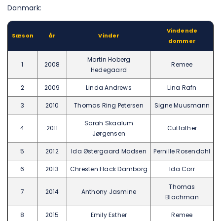
Danmark:
Vindende
Sæson
år
Vinder
dommer
Martin Hoberg
1
2008
Remee
Hedegaard
2
2009
Linda Andrews
Lina Rafn
3
2010
Thomas Ring Petersen
Signe Muusmann
Sarah Skaalum
4
2011
Cutfather
Jørgensen
5
2012
Ida Østergaard Madsen
Pernille Rosendahl
6
2013
Chresten Flack Damborg
Ida Corr
Thomas
7
2014
Anthony Jasmine
Blachman
8
2015
Emily Esther
Remee