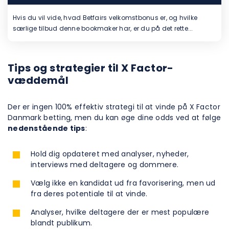
Hvis du vil vide, hvad Betfairs velkomstbonus er, og hvilke
særlige tilbud denne bookmaker har, er du på det rette...
Tips og strategier til X Factor-
væddemål
Der er ingen 100% effektiv strategi til at vinde på X Factor
Danmark betting, men du kan øge dine odds ved at følge
nedenstående tips
:
Hold dig opdateret med analyser, nyheder,
interviews med deltagere og dommere.
Vælg ikke en kandidat ud fra favorisering, men ud
fra deres potentiale til at vinde.
Analyser, hvilke deltagere der er mest populære
blandt publikum.