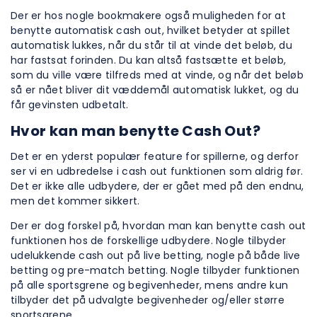
Der er hos nogle bookmakere også muligheden for at
benytte automatisk cash out, hvilket betyder at spillet
automatisk lukkes, når du står til at vinde det beløb, du
har fastsat forinden. Du kan altså fastsætte et beløb,
som du ville være tilfreds med at vinde, og når det beløb
så er nået bliver dit væddemål automatisk lukket, og du
får gevinsten udbetalt.
Hvor kan man benytte Cash Out?
Det er en yderst populær feature for spillerne, og derfor
ser vi en udbredelse i cash out funktionen som aldrig før.
Det er ikke alle udbydere, der er gået med på den endnu,
men det kommer sikkert.
Der er dog forskel på, hvordan man kan benytte cash out
funktionen hos de forskellige udbydere. Nogle tilbyder
udelukkende cash out på live betting, nogle på både live
betting og pre-match betting. Nogle tilbyder funktionen
på alle sportsgrene og begivenheder, mens andre kun
tilbyder det på udvalgte begivenheder og/eller større
sportsgrene.