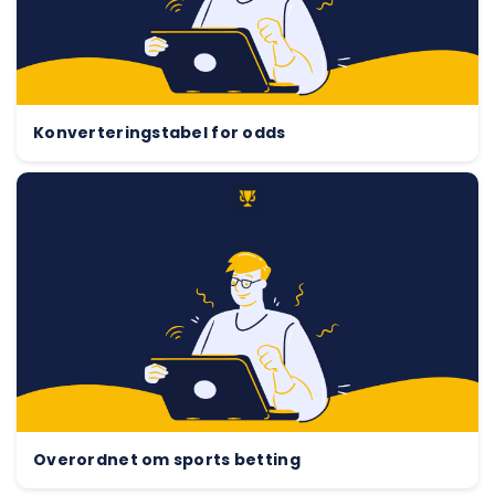
Konverteringstabel for odds
Overordnet om sports betting