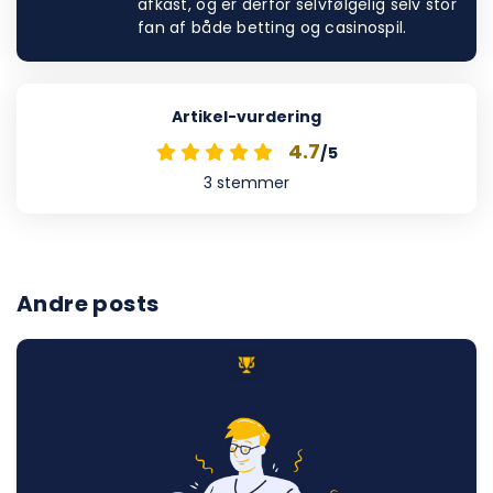
afkast, og er derfor selvfølgelig selv stor
fan af både betting og casinospil.
Artikel-vurdering
4.7
/5
3
stemmer
Andre posts