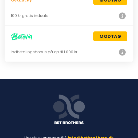
100 kr gratis indsats
MODTAG
Indbetalingsbonus på op til 1.000 kr
Har du et spørgsmål?
info@betbrothers.dk