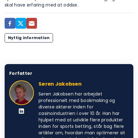
skal have erfaring med at oddse.
Nyttig information
Forfatter
Søren Jakobsen
Søren Jakobsen har arbejdet
professionelt med bookmaking og
diverse aktører inden for
casinoindustrien i over 10 år. Han har
hjulpet med at udvikle flere produkter
inden for sports betting, står bag flere
artikler om, hvordan man optimerer sit