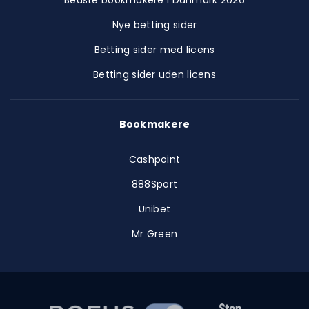
Bedste bookmakere i Danmark 2026
Nye betting sider
Betting sider med licens
Betting sider uden licens
Bookmakere
Cashpoint
888Sport
Unibet
Mr Green