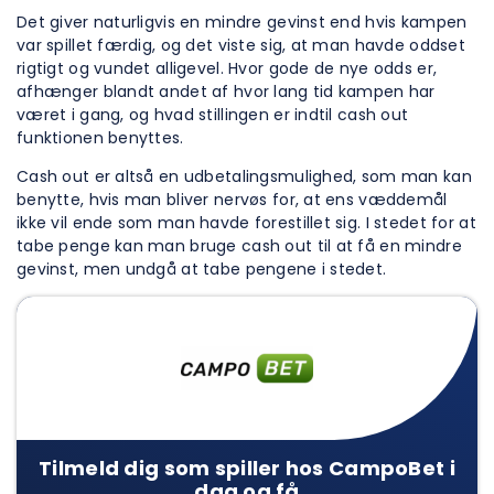
Det giver naturligvis en mindre gevinst end hvis kampen
var spillet færdig, og det viste sig, at man havde oddset
rigtigt og vundet alligevel. Hvor gode de nye odds er,
afhænger blandt andet af hvor lang tid kampen har
været i gang, og hvad stillingen er indtil cash out
funktionen benyttes.
Cash out er altså en udbetalingsmulighed, som man kan
benytte, hvis man bliver nervøs for, at ens væddemål
ikke vil ende som man havde forestillet sig. I stedet for at
tabe penge kan man bruge cash out til at få en mindre
gevinst, men undgå at tabe pengene i stedet.
Tilmeld dig som spiller hos CampoBet i
dag og få