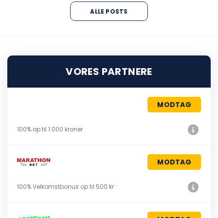
ALLE POSTS
VORES PARTNERE
MODTAG
100% op til 1.000 kroner
MODTAG
100% Velkomstbonus op til 500 kr