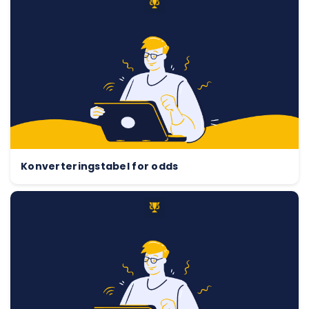
Konverteringstabel for odds