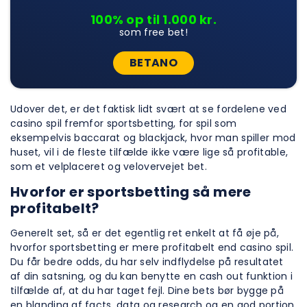
100% op til 1.000 kr.
som free bet!
BETANO
Udover det, er det faktisk lidt svært at se fordelene ved
casino spil fremfor sportsbetting, for spil som
eksempelvis baccarat og blackjack, hvor man spiller mod
huset, vil i de fleste tilfælde ikke være lige så profitable,
som et velplaceret og velovervejet bet.
Hvorfor er sportsbetting så mere
profitabelt?
Generelt set, så er det egentlig ret enkelt at få øje på,
hvorfor sportsbetting er mere profitabelt end casino spil.
Du får bedre odds, du har selv indflydelse på resultatet
af din satsning, og du kan benytte en cash out funktion i
tilfælde af, at du har taget fejl. Dine bets bør bygge på
en blanding af facts, data og research og en god portion