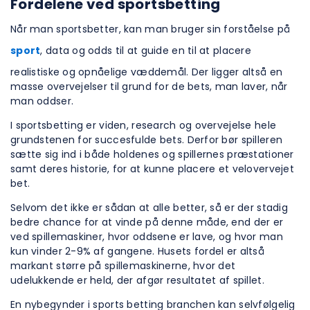
Fordelene ved sportsbetting
Når man sportsbetter, kan man bruger sin forståelse på
sport
, data og odds til at guide en til at placere
realistiske og opnåelige væddemål. Der ligger altså en
masse overvejelser til grund for de bets, man laver, når
man oddser.
I sportsbetting er viden, research og overvejelse hele
grundstenen for succesfulde bets. Derfor bør spilleren
sætte sig ind i både holdenes og spillernes præstationer
samt deres historie, for at kunne placere et velovervejet
bet.
Selvom det ikke er sådan at alle better, så er der stadig
bedre chance for at vinde på denne måde, end der er
ved spillemaskiner, hvor oddsene er lave, og hvor man
kun vinder 2-9% af gangene. Husets fordel er altså
markant større på spillemaskinerne, hvor det
udelukkende er held, der afgør resultatet af spillet.
En nybegynder i sports betting branchen kan selvfølgelig