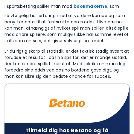
I sportsbetting spiller man mod
bookmakerne
, som
selvfølgelig har erfaring med at vurdere kampe og som
benytter data til at fastsætte deres odds. I live casino
kan man, afhængigt af hvilket spil man spiller, altså spille
mod andre spillere, som muligvis ikke har samme level of
skills som én selv, det giver selvsagt en fordel.
Er du rigtig skarp til statistik, er det faktisk stadig svært at
forudse et resultat i casino spil for, der er mange udfald,
der kan ændre spillets resultat. Med taktik kan man dog
forbedre sine odds ved casino bordene gevaldigt, og
man kan sikre sig den bedste chance for succes.
Tilmeld dig hos Betano og få